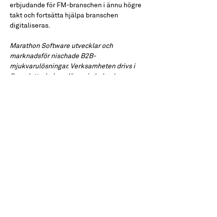
erbjudande för FM-branschen i ännu högre 
takt och fortsätta hjälpa branschen 
digitaliseras. 
Marathon Software utvecklar och 
marknadsför nischade B2B-
mjukvarulösningar. Verksamheten drivs i 
flera dotterbolag, där varje bolag har en 
lösning för sin kundgrupp. Som evig ägare 
och med aktiv insats stöttar vi våra 
branschvinnares tillväxt och 
produktutveckling, samtidigt som vi 
fortsätter förvärva fler branschledande 
nischade B2B-mjukvarubolag med 
omsättning mellan 5 - 50 miljoner. Mer 
information finns på 
marathonsoftware.com
. 
Timewave utvecklar och marknadsför det 
marknadsledande affärssystemet för 
Sveriges hemservicebolag. Mer 